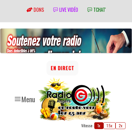
DONS
LIVE VIDÉO
TCHAT'
EN DIRECT
Menu
Vitesse :
1x
1.5x
2x