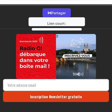
⋈
Partager
Lien court :
https://radio-g.fr?17882
⧉
Inscription Newsletter gratuite