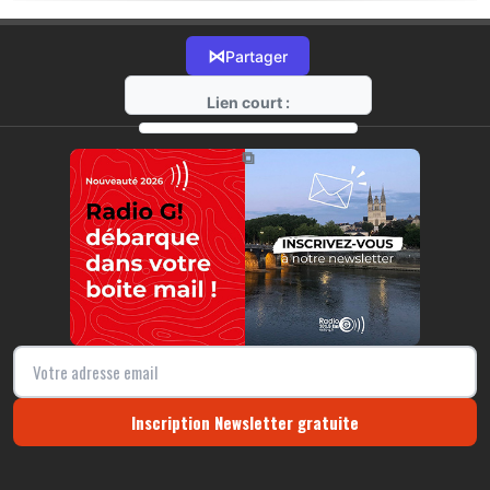
⋈
Partager
Lien court :
https://radio-g.fr?17762
⧉
Inscription Newsletter gratuite