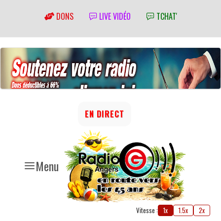
DONS
LIVE VIDÉO
TCHAT'
EN DIRECT
Menu
Vitesse :
1x
1.5x
2x