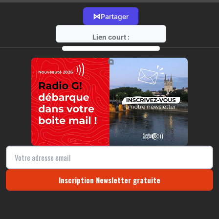
⋈
Partager
Lien court :
https://radio-g.fr?17484
⧉
Inscription Newsletter gratuite