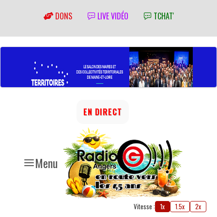
DONS
LIVE VIDÉO
TCHAT'
EN DIRECT
Menu
Vitesse :
1x
1.5x
2x