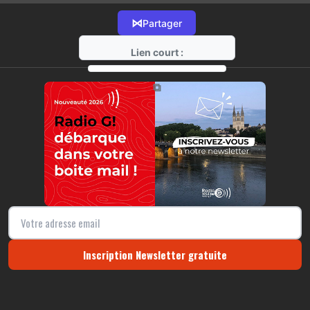
⋈
Partager
Lien court :
https://radio-g.fr?17205
⧉
Inscription Newsletter gratuite