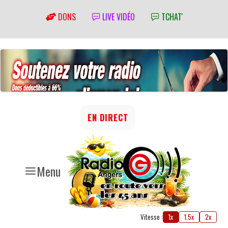
DONS
LIVE VIDÉO
TCHAT'
EN DIRECT
Menu
Vitesse :
1x
1.5x
2x