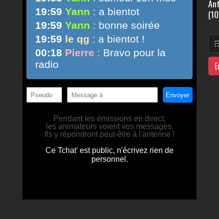
Ant
(10
E