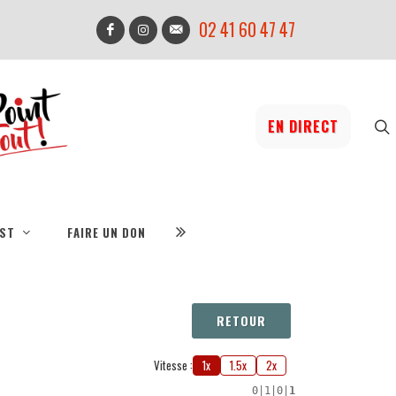
02 41 60 47 47
EN DIRECT
IST
FAIRE UN DON
RETOUR
Vitesse :
1x
1.5x
2x
0
|
1
|
0
|
1