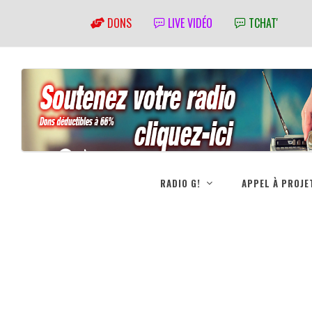
DONS
LIVE VIDÉO
TCHAT'
RADIO G!
APPEL À PROJE