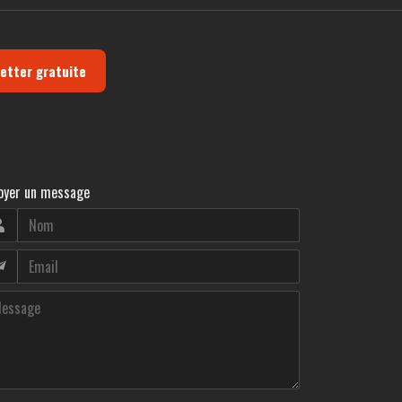
letter gratuite
oyer un message