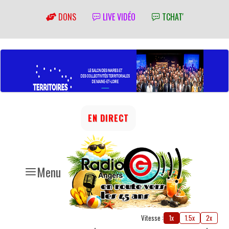
DONS
LIVE VIDÉO
TCHAT'
EN DIRECT
Menu
Vitesse :
1x
1.5x
2x