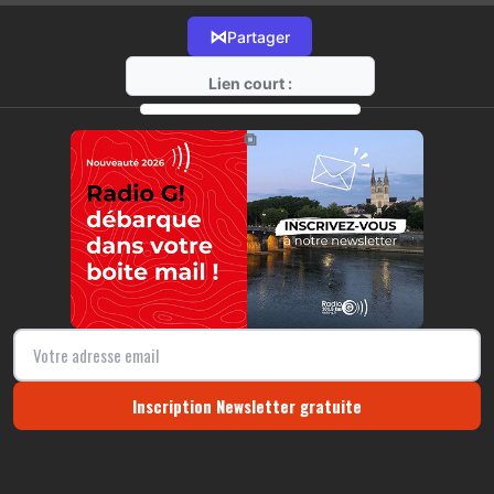
⋈
Partager
Lien court :
https://radio-g.fr?16344
⧉
Inscription Newsletter gratuite