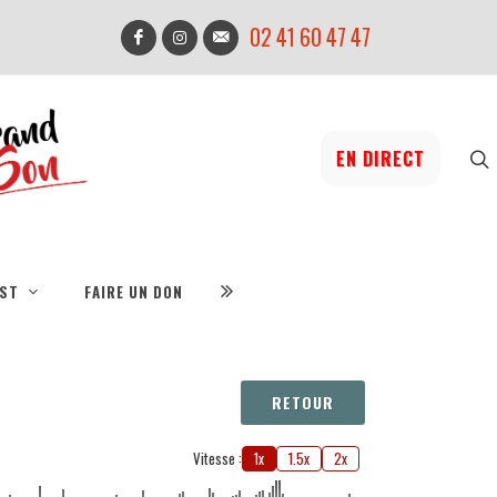
02 41 60 47 47
EN DIRECT
IST
FAIRE UN DON
RETOUR
Vitesse :
1x
1.5x
2x