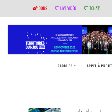
DONS
LIVE VIDÉO
TCHAT'
RADIO G!
APPEL À PROJE