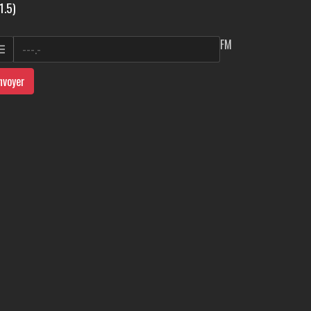
1.5)
FM
nvoyer