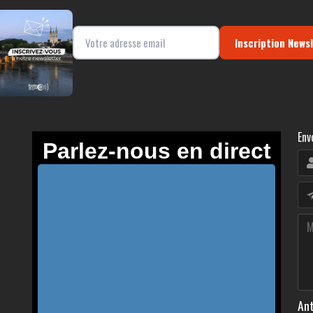
Inscription News
Env
Ant