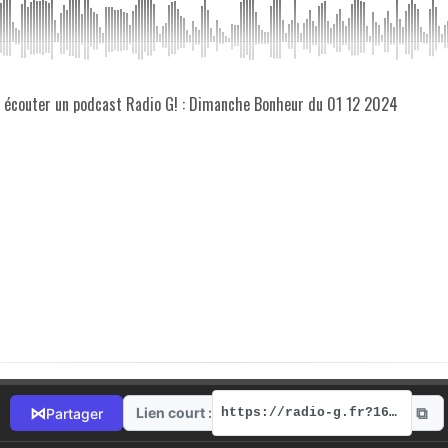
z écouter un podcast Radio G! : Dimanche Bonheur du 01 12 2024
⧉
⋈
Lien court :
Partager
https://radio-g.fr?16308