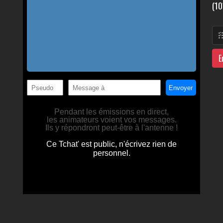
(10
E