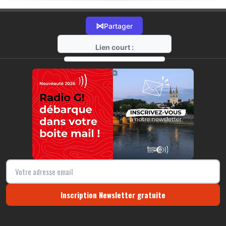
⋈
Partager
Lien court :
https://radio-g.fr?16307
⧉
Inscription Newsletter gratuite