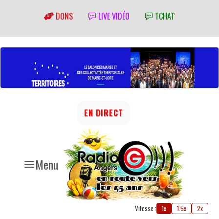
DONS
LIVE VIDÉO
TCHAT'
EN DIRECT
Menu
Vitesse :
1x
1.5x
2x