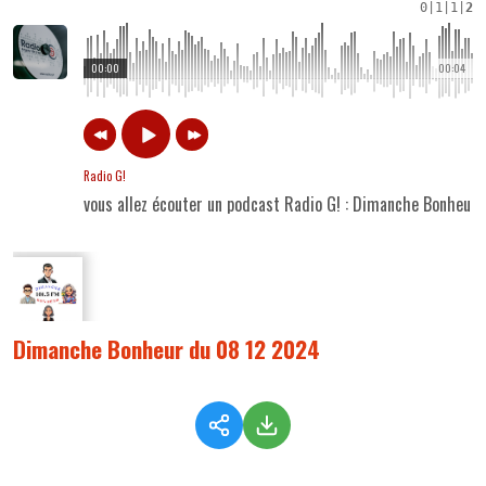
0
|
1
|
1
|
2
00:00
00:04
Radio G!
vous allez écouter un podcast Radio G! : Dimanche Bonheur
Dimanche Bonheur du 08 12 2024