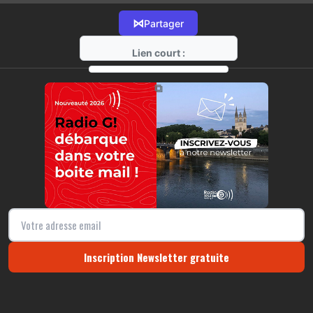
⋈
Partager
Lien court :
https://radio-g.fr?16119
⧉
Inscription Newsletter gratuite