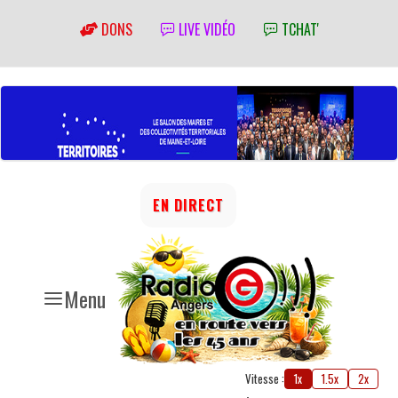
DONS
LIVE VIDÉO
TCHAT'
EN DIRECT
Menu
Vitesse :
1x
1.5x
2x