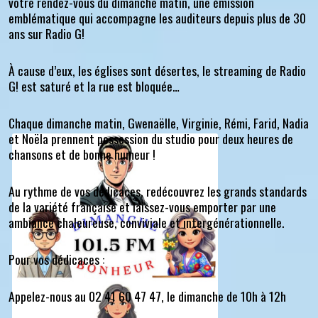
votre rendez-vous du dimanche matin, une émission
emblématique qui accompagne les auditeurs depuis plus de 30
ans sur Radio G!
À cause d’eux, les églises sont désertes, le streaming de Radio
G! est saturé et la rue est bloquée…
Chaque dimanche matin, Gwenaëlle, Virginie, Rémi, Farid, Nadia
et Noëla prennent possession du studio pour deux heures de
chansons et de bonne humeur !
Au rythme de vos dédicaces, redécouvrez les grands standards
de la variété française et laissez-vous emporter par une
ambiance chaleureuse, conviviale et intergénérationnelle.
Pour vos dédicaces :
Appelez-nous au 02 41 60 47 47, le dimanche de 10h à 12h