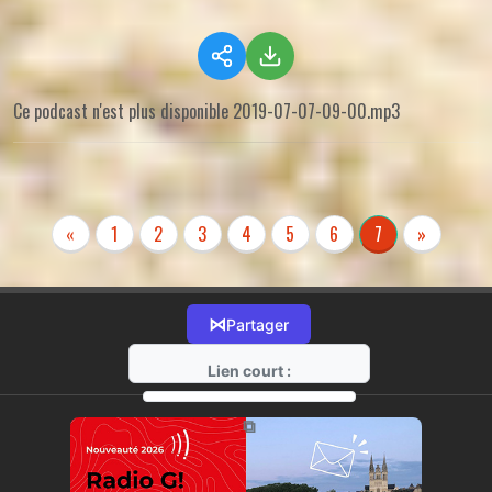
Ce podcast n'est plus disponible 2019-07-07-09-00.mp3
«
1
2
3
4
5
6
7
»
⋈
Partager
Lien court :
https://radio-g.fr?r74
⧉