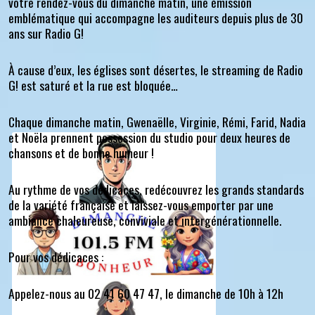
votre rendez-vous du dimanche matin, une émission
emblématique qui accompagne les auditeurs depuis plus de 30
ans sur Radio G!
À cause d’eux, les églises sont désertes, le streaming de Radio
G! est saturé et la rue est bloquée…
Chaque dimanche matin, Gwenaëlle, Virginie, Rémi, Farid, Nadia
et Noëla prennent possession du studio pour deux heures de
chansons et de bonne humeur !
Au rythme de vos dédicaces, redécouvrez les grands standards
de la variété française et laissez-vous emporter par une
ambiance chaleureuse, conviviale et intergénérationnelle.
Pour vos dédicaces :
Appelez-nous au 02 41 60 47 47, le dimanche de 10h à 12h