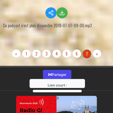
Ce podcast n'est plus disponible 2019-07-07-09-00.mp3
«
1
2
3
4
5
6
7
»
⋈
Partager
Lien court :
https://radio-g.fr?r74
⧉