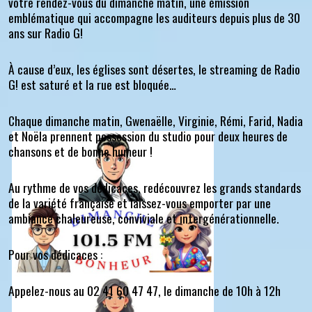
votre rendez-vous du dimanche matin, une émission
emblématique qui accompagne les auditeurs depuis plus de 30
ans sur Radio G!
À cause d’eux, les églises sont désertes, le streaming de Radio
G! est saturé et la rue est bloquée…
Chaque dimanche matin, Gwenaëlle, Virginie, Rémi, Farid, Nadia
et Noëla prennent possession du studio pour deux heures de
chansons et de bonne humeur !
Au rythme de vos dédicaces, redécouvrez les grands standards
de la variété française et laissez-vous emporter par une
ambiance chaleureuse, conviviale et intergénérationnelle.
Pour vos dédicaces :
Appelez-nous au 02 41 60 47 47, le dimanche de 10h à 12h