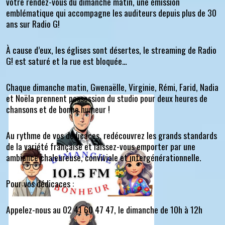
votre rendez-vous du dimanche matin, une émission
emblématique qui accompagne les auditeurs depuis plus de 30
ans sur Radio G!
À cause d’eux, les églises sont désertes, le streaming de Radio
G! est saturé et la rue est bloquée…
Chaque dimanche matin, Gwenaëlle, Virginie, Rémi, Farid, Nadia
et Noëla prennent possession du studio pour deux heures de
chansons et de bonne humeur !
Au rythme de vos dédicaces, redécouvrez les grands standards
de la variété française et laissez-vous emporter par une
ambiance chaleureuse, conviviale et intergénérationnelle.
Pour vos dédicaces :
Appelez-nous au 02 41 60 47 47, le dimanche de 10h à 12h