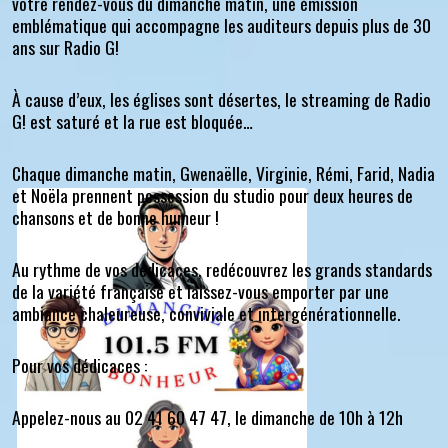
votre rendez-vous du dimanche matin, une émission
emblématique qui accompagne les auditeurs depuis plus de 30
ans sur Radio G!
À cause d’eux, les églises sont désertes, le streaming de Radio
G! est saturé et la rue est bloquée…
Chaque dimanche matin, Gwenaëlle, Virginie, Rémi, Farid, Nadia
et Noëla prennent possession du studio pour deux heures de
chansons et de bonne humeur !
Au rythme de vos dédicaces, redécouvrez les grands standards
de la variété française et laissez-vous emporter par une
ambiance chaleureuse, conviviale et intergénérationnelle.
Pour vos dédicaces :
Appelez-nous au 02 41 60 47 47, le dimanche de 10h à 12h