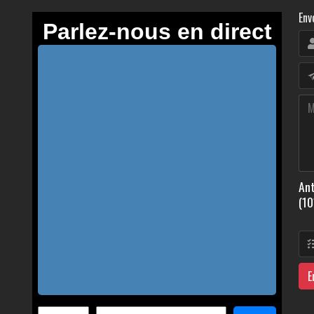
Env
Ant
(10
E