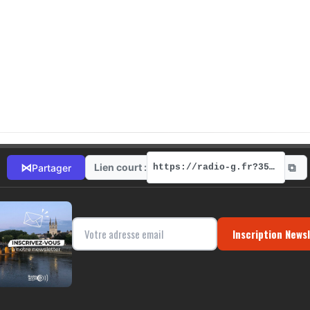
⧉
⋈
Lien court :
Partager
https://radio-g.fr?3522
Inscription News