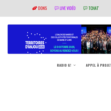
DONS
LIVE VIDÉO
TCHAT'
RADIO G!
APPEL À PROJE