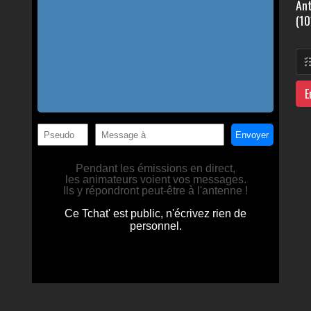
Ant
(10
E