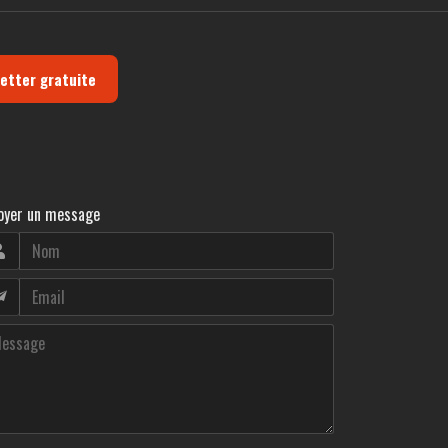
letter gratuite
oyer un message