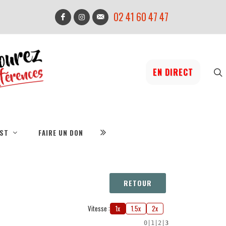
02 41 60 47 47
EN DIRECT
IST
FAIRE UN DON
RETOUR
Vitesse :
1x
1.5x
2x
0
|
1
|
2
|
3