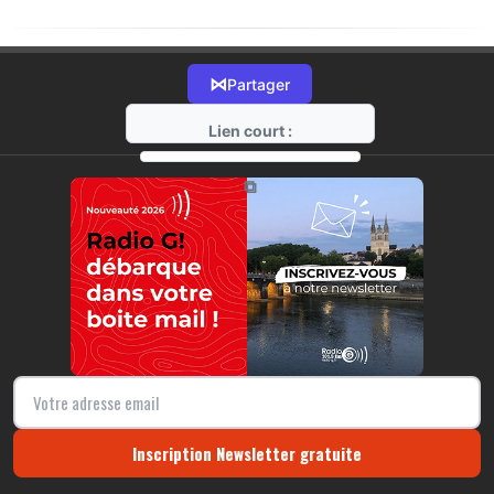
⋈
Partager
Lien court :
https://radio-g.fr?20488
⧉
Inscription Newsletter gratuite