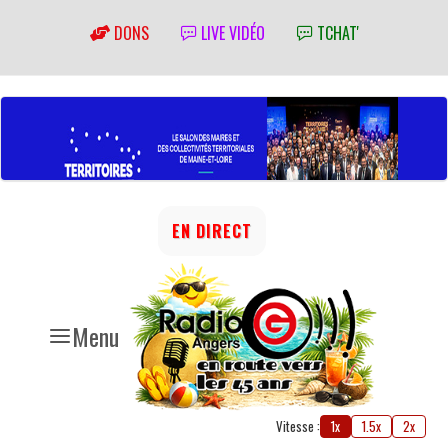
DONS
LIVE VIDÉO
TCHAT'
EN DIRECT
Menu
Vitesse :
1x
1.5x
2x