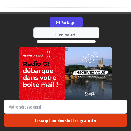
⋈
Partager
Lien court :
https://radio-g.fr?20270
⧉
Inscription Newsletter gratuite