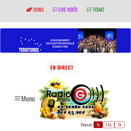
DONS
LIVE VIDÉO
TCHAT'
EN DIRECT
Menu
Vitesse :
1x
1.5x
2x