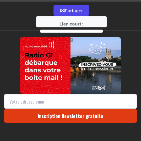
⋈
Partager
Lien court :
https://radio-g.fr?17940
⧉
Inscription Newsletter gratuite