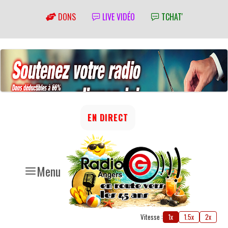
DONS
LIVE VIDÉO
TCHAT'
EN DIRECT
Menu
Vitesse :
1x
1.5x
2x