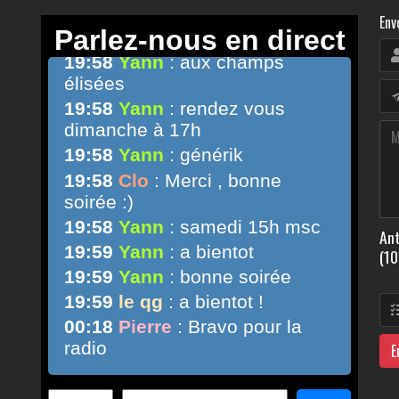
Env
Ant
(10
E