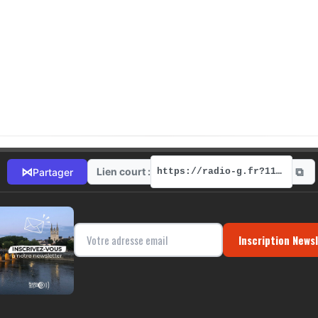
⧉
⋈
Lien court :
Partager
https://radio-g.fr?1128
Inscription News