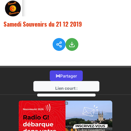
Samedi Souvenirs du 21 12 2019
⋈
Partager
Lien court :
https://radio-g.fr?1039
⧉