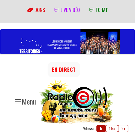
DONS
LIVE VIDÉO
TCHAT'
EN DIRECT
Menu
Vitesse :
1x
1.5x
2x