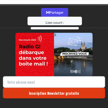
⋈
Partager
Lien court :
https://radio-g.fr?22519
⧉
Inscription Newsletter gratuite