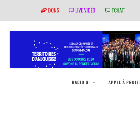
DONS
LIVE VIDÉO
TCHAT'
RADIO G!
APPEL À PROJE