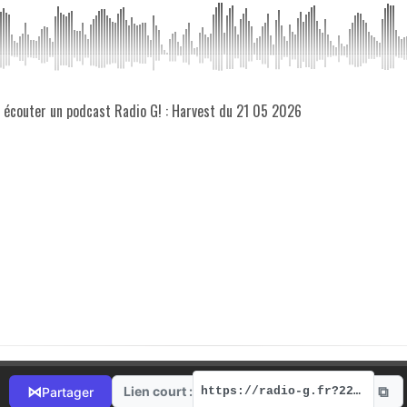
z écouter un podcast Radio G! : Harvest du 21 05 2026
⧉
⋈
Lien court :
Partager
https://radio-g.fr?22115