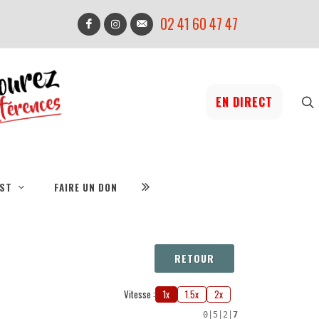
02 41 60 47 47
EN DIRECT
IST
FAIRE UN DON
RETOUR
Vitesse :
1x
1.5x
2x
0
|
5
|
2
|
7