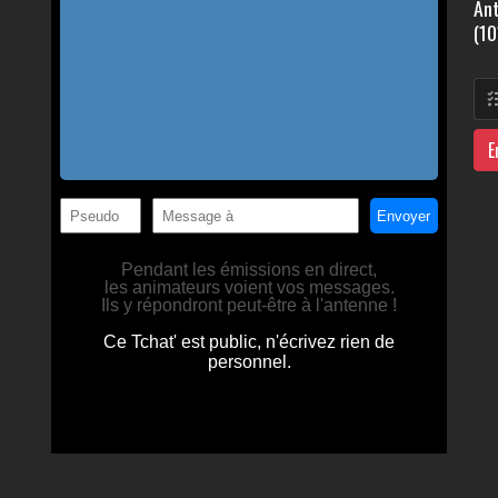
Ant
(10
E