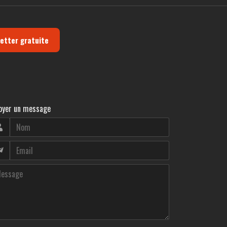
letter gratuite
oyer un message