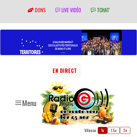
DONS
LIVE VIDÉO
TCHAT'
EN DIRECT
Menu
Vitesse :
1x
1.5x
2x