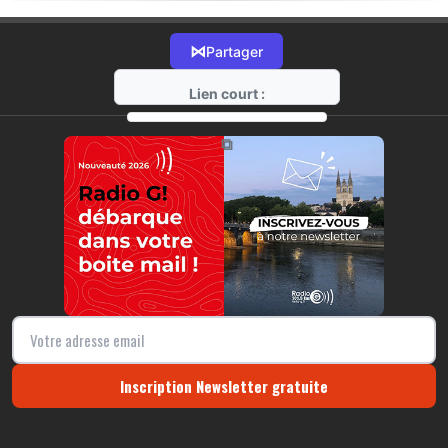
⋈
Partager
Lien court :
https://radio-g.fr?21865
⧉
Inscription Newsletter gratuite