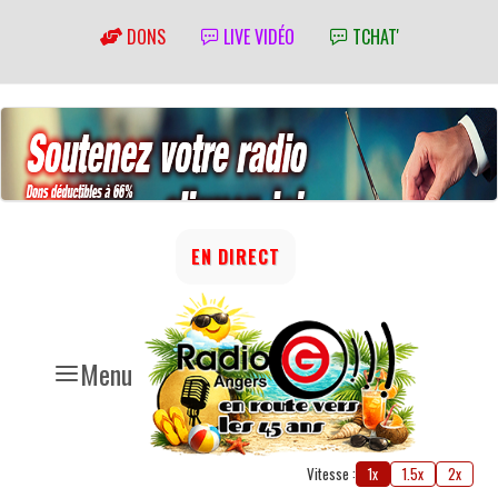
DONS
LIVE VIDÉO
TCHAT'
EN DIRECT
Menu
Vitesse :
1x
1.5x
2x