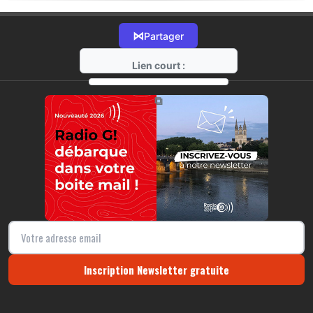
⋈
Partager
Lien court :
https://radio-g.fr?21798
⧉
Inscription Newsletter gratuite