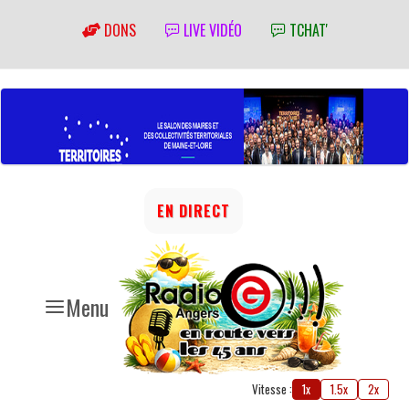
DONS
LIVE VIDÉO
TCHAT'
EN DIRECT
Menu
Vitesse :
1x
1.5x
2x