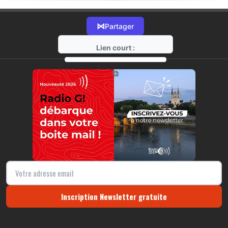
⋈
Partager
Lien court :
https://radio-g.fr?21487
⧉
Inscription Newsletter gratuite