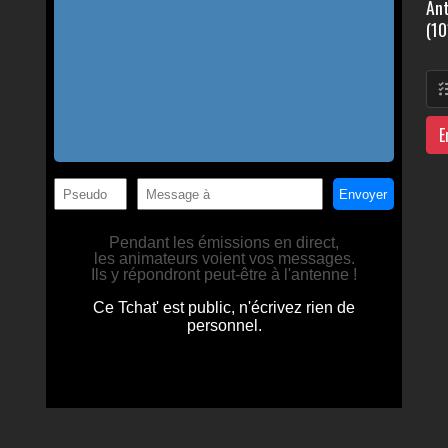
Ant
(10
E