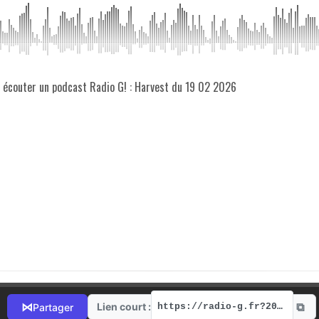
z écouter un podcast Radio G! : Harvest du 19 02 2026
⧉
⋈
Lien court :
Partager
https://radio-g.fr?20942