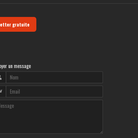
letter gratuite
oyer un message