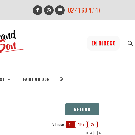
02 41 60 47 47
EN DIRECT
IST
FAIRE UN DON
RETOUR
Vitesse :
1x
1.5x
2x
0
|
4
|
0
|
4