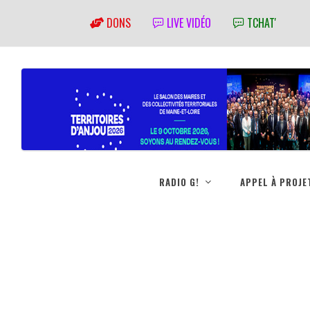
DONS
LIVE VIDÉO
TCHAT'
RADIO G!
APPEL À PROJE