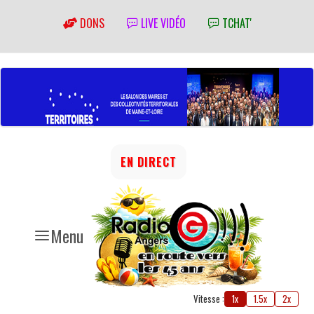
DONS
LIVE VIDÉO
TCHAT'
EN DIRECT
Menu
Vitesse :
1x
1.5x
2x