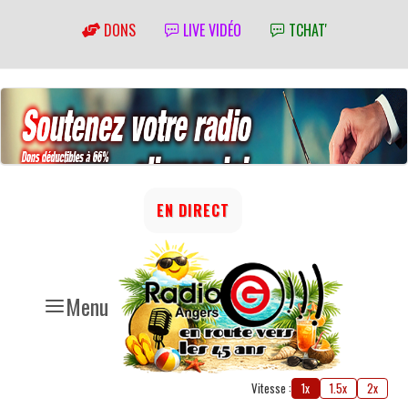
DONS
LIVE VIDÉO
TCHAT'
EN DIRECT
Menu
Vitesse :
1x
1.5x
2x