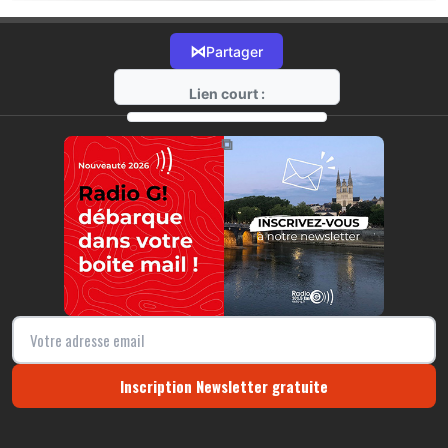
⋈
Partager
Lien court :
https://radio-g.fr?20316
⧉
Inscription Newsletter gratuite