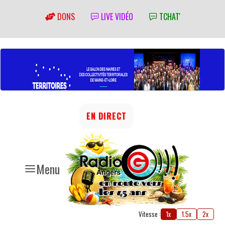
DONS
LIVE VIDÉO
TCHAT'
EN DIRECT
Menu
Vitesse :
1x
1.5x
2x