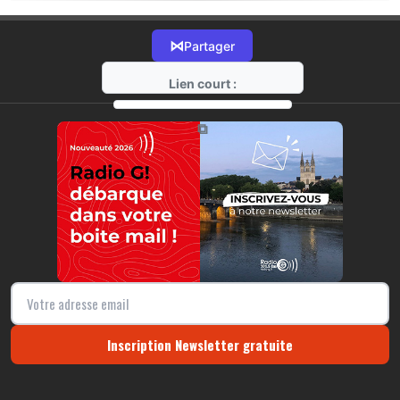
⋈
Partager
Lien court :
https://radio-g.fr?20268
⧉
Inscription Newsletter gratuite