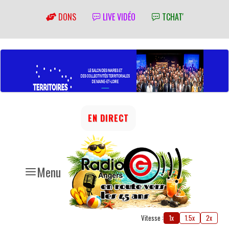
DONS
LIVE VIDÉO
TCHAT'
EN DIRECT
Menu
Vitesse :
1x
1.5x
2x