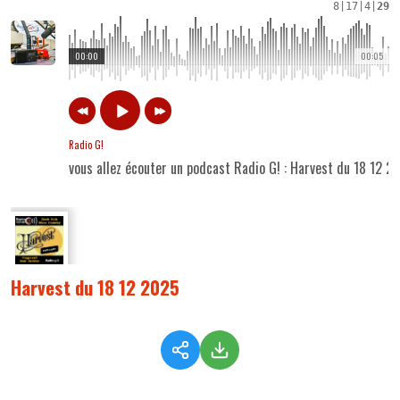
8
|
17
|
4
|
29
00:00
00:05
Radio G!
vous allez écouter un podcast Radio G! : Harvest du 18 12 2
Harvest du 18 12 2025