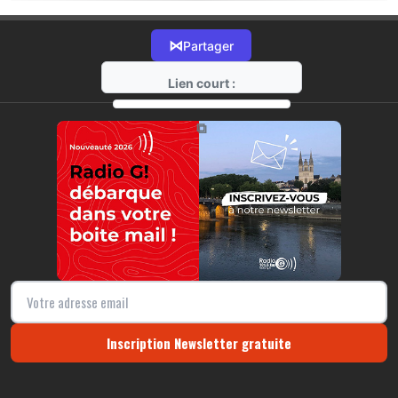
⋈
Partager
Lien court :
https://radio-g.fr?20002
⧉
Inscription Newsletter gratuite