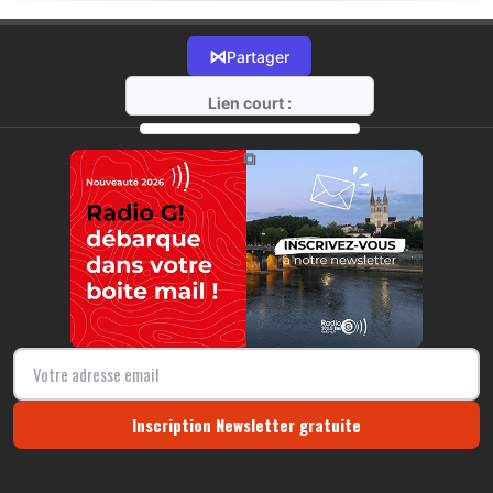
⋈
Partager
Lien court :
https://radio-g.fr?19498
⧉
Inscription Newsletter gratuite