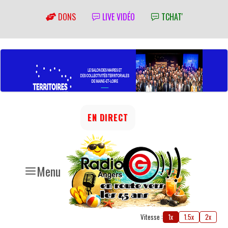
DONS
LIVE VIDÉO
TCHAT'
EN DIRECT
Menu
Vitesse :
1x
1.5x
2x