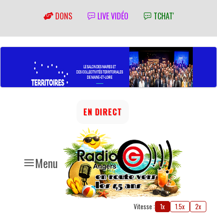
DONS
LIVE VIDÉO
TCHAT'
EN DIRECT
Menu
Vitesse :
1x
1.5x
2x