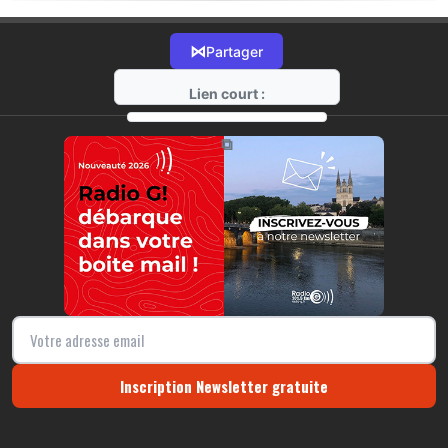
⋈
Partager
Lien court :
https://radio-g.fr?19030
⧉
Inscription Newsletter gratuite