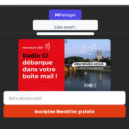
⋈
Partager
Lien court :
https://radio-g.fr?18471
⧉
Inscription Newsletter gratuite