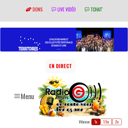
DONS
LIVE VIDÉO
TCHAT'
EN DIRECT
Menu
Vitesse :
1x
1.5x
2x