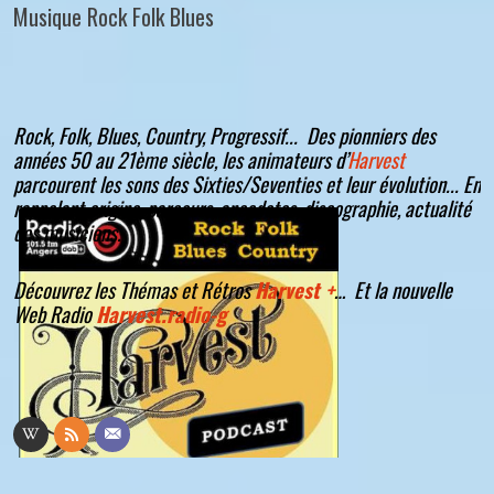
Musique Rock Folk Blues
Rock, Folk, Blues, Country, Progressif... Des pionniers des
années 50 au 21ème siècle, les animateurs d’
Harvest
parcourent les sons des Sixties/Seventies et leur évolution... En
rappelant origine, parcours, anecdotes, discographie, actualité
des musiciens.
Découvrez les Thémas et Rétros
Harvest +
… Et la nouvelle
Web Radio
Harvest.radio-g