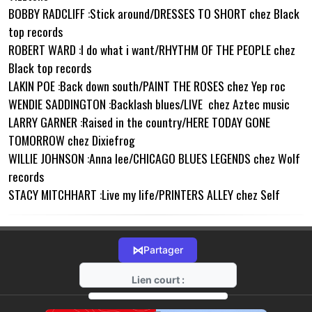
BOBBY RADCLIFF :Stick around/DRESSES TO SHORT chez Black
top records
ROBERT WARD :I do what i want/RHYTHM OF THE PEOPLE chez
Black top records
LAKIN POE :Back down south/PAINT THE ROSES chez Yep roc
WENDIE SADDINGTON :Backlash blues/LIVE chez Aztec music
LARRY GARNER :Raised in the country/HERE TODAY GONE
TOMORROW chez Dixiefrog
WILLIE JOHNSON :Anna lee/CHICAGO BLUES LEGENDS chez Wolf
records
STACY MITCHHART :Live my life/PRINTERS ALLEY chez Self
⋈
Partager
Lien court :
https://radio-g.fr?14646