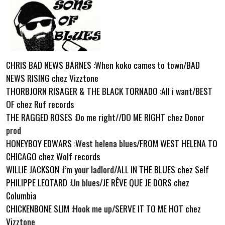
CHRIS BAD NEWS BARNES :When koko cames to town/BAD
NEWS RISING chez Vizztone
THORBJORN RISAGER & THE BLACK TORNADO :All i want/BEST
OF chez Ruf records
THE RAGGED ROSES :Do me right//DO ME RIGHT chez Donor
prod
HONEYBOY EDWARS :West helena blues/FROM WEST HELENA TO
CHICAGO chez Wolf records
WILLIE JACKSON :I’m your ladlord/ALL IN THE BLUES chez Self
PHILIPPE LEOTARD :Un blues/JE RÊVE QUE JE DORS chez
Columbia
CHICKENBONE SLIM :Hook me up/SERVE IT TO ME HOT chez
Vizztone