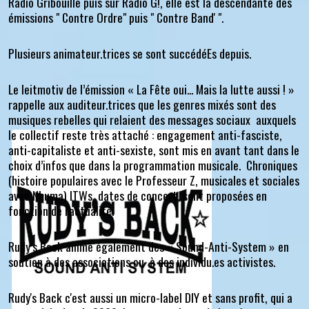
Radio Gribouille puis sur Radio G!, elle est la descendante des
émissions " Contre Ordre" puis " Contre Band' ".
Plusieurs animateur.trices se sont succédéEs depuis.
Le leitmotiv de l’émission « La Fête oui... Mais la lutte aussi ! »
rappelle aux auditeur.trices que les genres mixés sont des
musiques rebelles qui relaient des messages sociaux auxquels
le collectif reste très attaché : engagement anti-fasciste,
anti-capitaliste et anti-sexiste, sont mis en avant tant dans le
choix d’infos que dans la programmation musicale. Chroniques
(histoire populaires avec le Professeur Z, musicales et sociales
avec Nhuma) ITWs, dates de concert, sont proposées en
fonction de l'actualité.
Rudy’s Back anime également des « Sound-Anti-System » en
soutien à des associations ou à des individu.es activistes.
Rudy's Back c'est aussi un micro-label DIY et sans profit, qui a