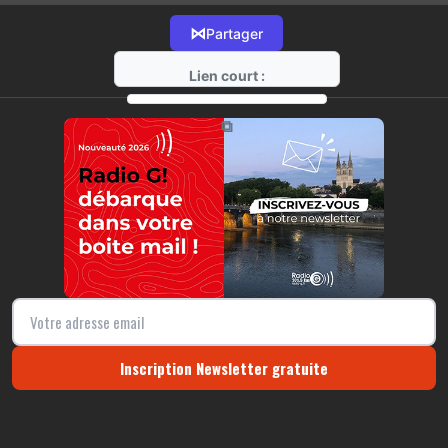
⋈
Partager
Lien court :
https://radio-g.fr?14866
⧉
Inscription Newsletter gratuite