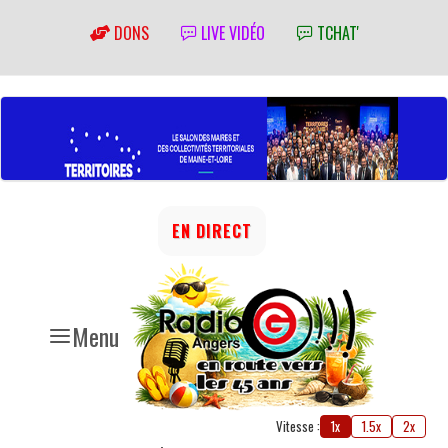
DONS
LIVE VIDÉO
TCHAT'
EN DIRECT
Menu
Vitesse :
1x
1.5x
2x