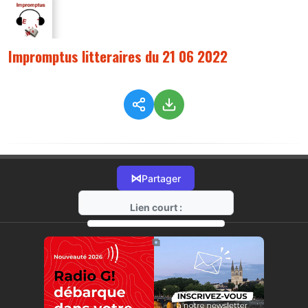
Impromptus litteraires du 21 06 2022
⋈
Partager
Lien court :
https://radio-g.fr?8905
⧉