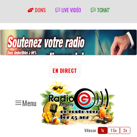
DONS
LIVE VIDÉO
TCHAT'
EN DIRECT
Menu
Vitesse :
1x
1.5x
2x