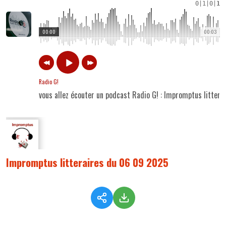
0
|
1
|
0
|
1
00:00
00:03
Radio G!
vous allez écouter un podcast Radio G! : Impromptus litter
Impromptus litteraires du 06 09 2025