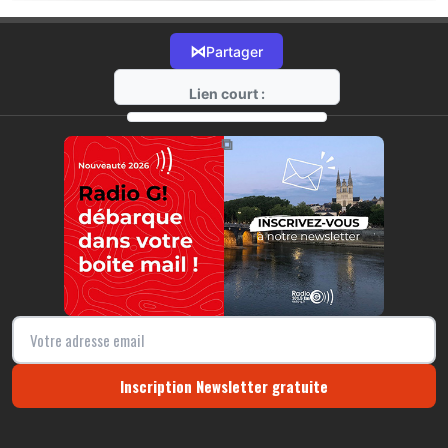
⋈
Partager
Lien court :
https://radio-g.fr?18374
⧉
Inscription Newsletter gratuite