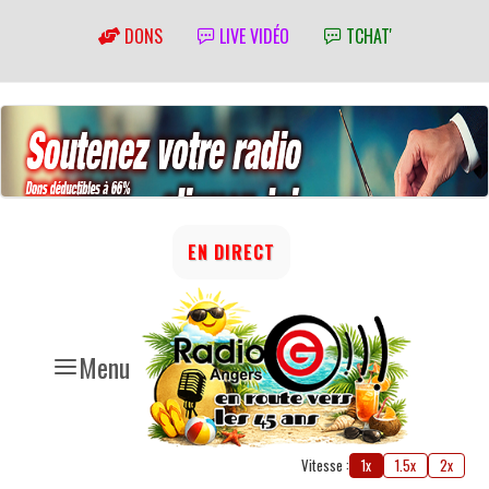
DONS
LIVE VIDÉO
TCHAT'
EN DIRECT
Menu
Vitesse :
1x
1.5x
2x