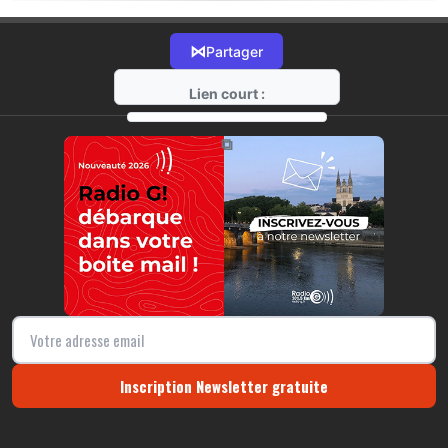
⋈
Partager
Lien court :
https://radio-g.fr?18168
⧉
Inscription Newsletter gratuite