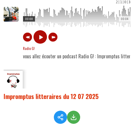
2
|
1
|
0
|
3
00:00
00:04
Radio G!
vous allez écouter un podcast Radio G! : Impromptus litter
Impromptus litteraires du 12 07 2025