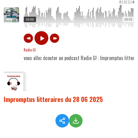
0
|
3
|
1
|
4
00:00
00:06
Radio G!
vous allez écouter un podcast Radio G! : Impromptus litter
Impromptus litteraires du 28 06 2025