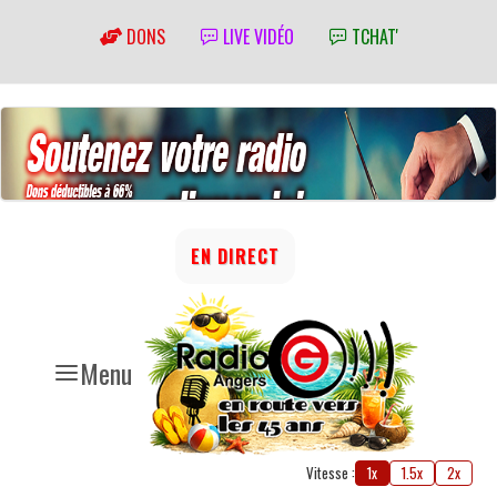
DONS
LIVE VIDÉO
TCHAT'
EN DIRECT
Menu
Vitesse :
1x
1.5x
2x