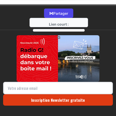
⋈
Partager
Lien court :
https://radio-g.fr?18060
⧉
Inscription Newsletter gratuite