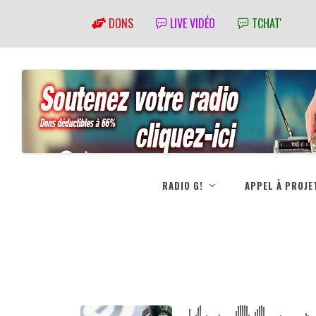
DONS
LIVE VIDÉO
TCHAT'
RADIO G!
APPEL À PROJE