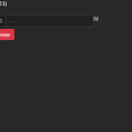
1.5)
FM
nvoyer