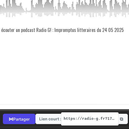
z écouter un podcast Radio G! : Impromptus litteraires du 24 05 2025
⧉
⋈
Lien court :
Partager
https://radio-g.fr?17756