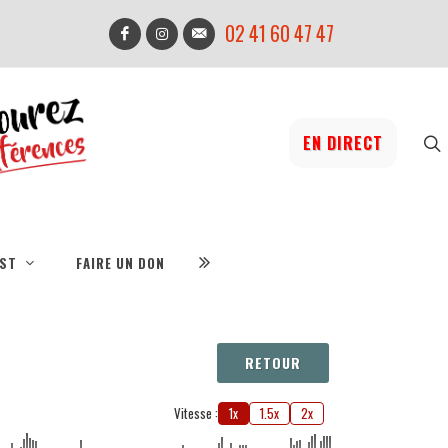
02 41 60 47 47
EN DIRECT
IST
FAIRE UN DON
RETOUR
Vitesse :
1x
1.5x
2x