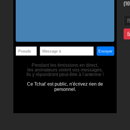
(10
E