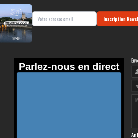
Inscription News
Env
Ant