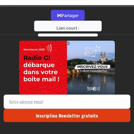
⋈
Partager
Lien court :
https://radio-g.fr?17705
⧉
Inscription Newsletter gratuite