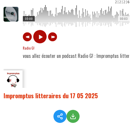
2
|
2
|
2
|
6
00:00
00:03
Radio G!
vous allez écouter un podcast Radio G! : Impromptus litter
Impromptus litteraires du 17 05 2025