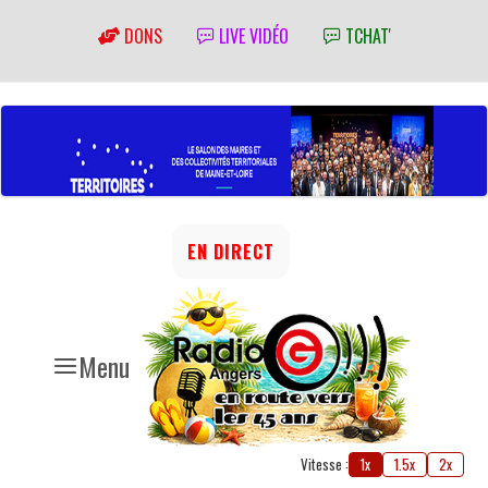
DONS
LIVE VIDÉO
TCHAT'
EN DIRECT
Menu
Vitesse :
1x
1.5x
2x