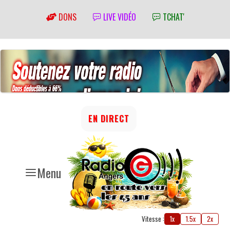
DONS
LIVE VIDÉO
TCHAT'
EN DIRECT
Menu
Vitesse :
1x
1.5x
2x