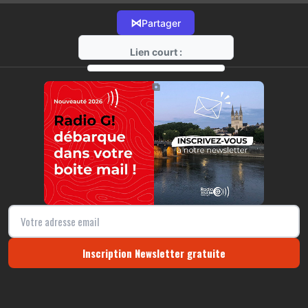
⋈
Partager
Lien court :
https://radio-g.fr?17418
⧉
Inscription Newsletter gratuite