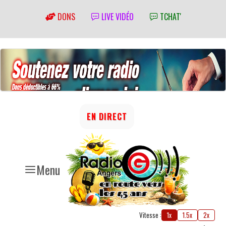
DONS
LIVE VIDÉO
TCHAT'
EN DIRECT
Menu
Vitesse :
1x
1.5x
2x