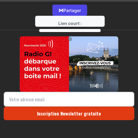
⋈
Partager
Lien court :
https://radio-g.fr?17143
⧉
Inscription Newsletter gratuite