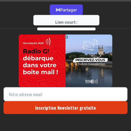
⋈
Partager
Lien court :
https://radio-g.fr?15706
⧉
Inscription Newsletter gratuite