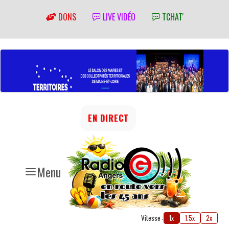
DONS
LIVE VIDÉO
TCHAT'
EN DIRECT
Menu
Vitesse :
1x
1.5x
2x