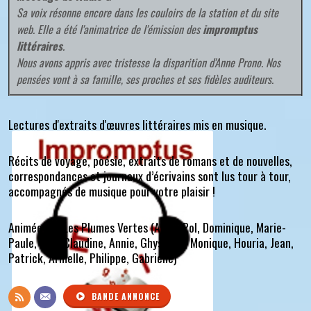
Sa voix résonne encore dans les couloirs de la station et du site
web. Elle a été l'animatrice de l'émission des
impromptus
littéraires
.
Nous avons appris avec tristesse la disparition d'Anne Prono. Nos
pensées vont à sa famille, ses proches et ses fidèles auditeurs.
Lectures d'extraits d'œuvres littéraires mis en musique.
Récits de voyage, poésie, extraits de romans et de nouvelles,
correspondances et journaux d’écrivains sont lus tour à tour,
accompagnés de musique pour votre plaisir !
Animée par Les Plumes Vertes (
Anne, Pol, Dominique, Marie-
Paule, Ivan, Claudine, Annie, Ghyslaine, Monique, Houria, Jean,
Patrick, Armelle, Philippe, Gabrielle
)
BANDE ANNONCE