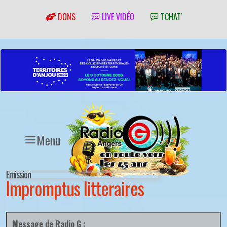
DONS
LIVE VIDÉO
TCHAT'
Menu
Emission
Impromptus litteraires
Message de Radio G :