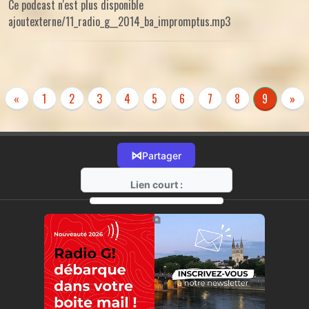
Ce podcast n'est plus disponible
ajoutexterne/11_radio_g__2014_ba_impromptus.mp3
«
1
2
3
4
5
6
7
8
9
»
⋈
Partager
Lien court :
https://radio-g.fr?r59
⧉