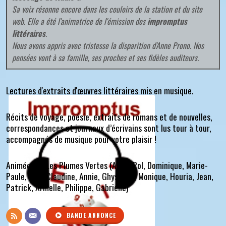
Sa voix résonne encore dans les couloirs de la station et du site
web. Elle a été l'animatrice de l'émission des
impromptus
littéraires
.
Nous avons appris avec tristesse la disparition d'Anne Prono. Nos
pensées vont à sa famille, ses proches et ses fidèles auditeurs.
Lectures d'extraits d'œuvres littéraires mis en musique.
Récits de voyage, poésie, extraits de romans et de nouvelles,
correspondances et journaux d’écrivains sont lus tour à tour,
accompagnés de musique pour votre plaisir !
Animée par Les Plumes Vertes (
Anne, Pol, Dominique, Marie-
Paule, Ivan, Claudine, Annie, Ghyslaine, Monique, Houria, Jean,
Patrick, Armelle, Philippe, Gabrielle
)
BANDE ANNONCE