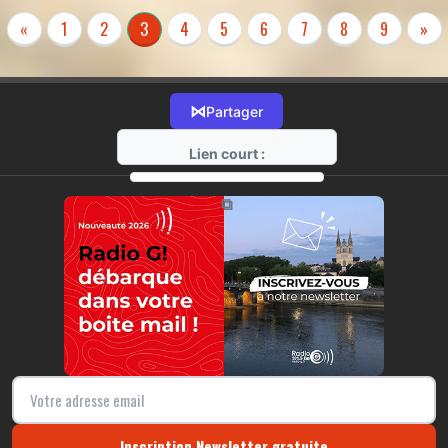
«
1
2
3
4
5
6
7
8
9
»
⋈
Partager
Lien court :
https://radio-g.fr?r59
⧉
Inscription Newsletter gratuite