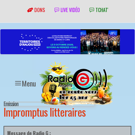
DONS
LIVE VIDÉO
TCHAT'
Menu
Emission
Impromptus litteraires
Message de Radio G :