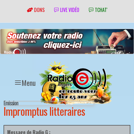
DONS
LIVE VIDÉO
TCHAT'
Menu
Emission
Impromptus litteraires
Message de Radio G :