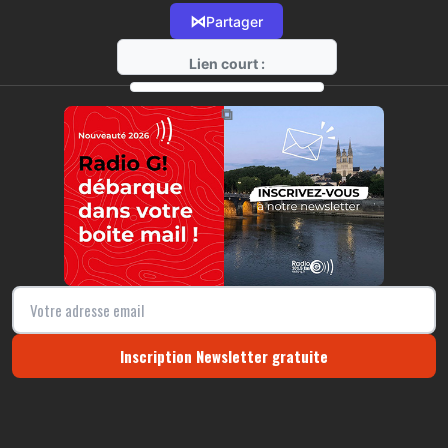
⋈
Partager
Lien court :
https://radio-g.fr?r59
⧉
Inscription Newsletter gratuite