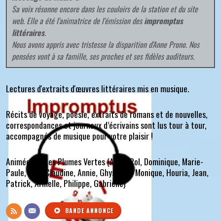
Sa voix résonne encore dans les couloirs de la station et du site
web. Elle a été l'animatrice de l'émission des
impromptus
littéraires
.
Nous avons appris avec tristesse la disparition d'Anne Prono. Nos
pensées vont à sa famille, ses proches et ses fidèles auditeurs.
Lectures d'extraits d'œuvres littéraires mis en musique.
Récits de voyage, poésie, extraits de romans et de nouvelles,
correspondances et journaux d’écrivains sont lus tour à tour,
accompagnés de musique pour votre plaisir !
Animée par Les Plumes Vertes (
Anne, Pol, Dominique, Marie-
Paule, Ivan, Claudine, Annie, Ghyslaine, Monique, Houria, Jean,
Patrick, Armelle, Philippe, Gabrielle
)
BANDE ANNONCE