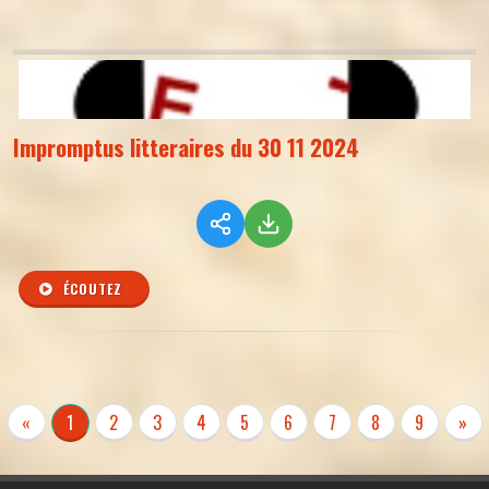
Impromptus litteraires du 30 11 2024
ÉCOUTEZ
«
1
2
3
4
5
6
7
8
9
»